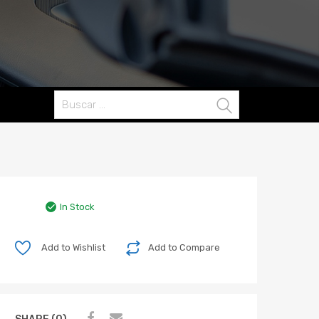
Buscar:
In Stock
Add to Wishlist
Add to Compare
SHARE (0)